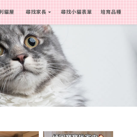
利貓屋
尋找家長
尋找小貓表單
培育品種