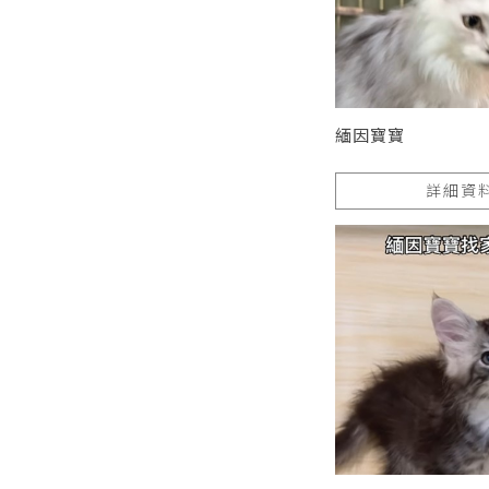
緬因寶寶
詳細資