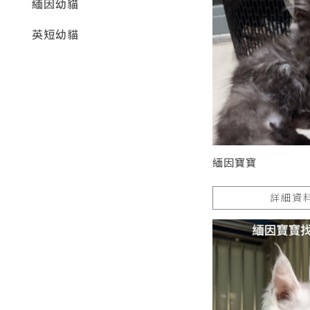
緬因幼貓
英短幼貓
緬因寶寶
詳細資