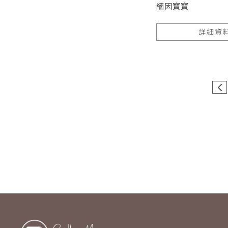
緬因寶寶
詳細資